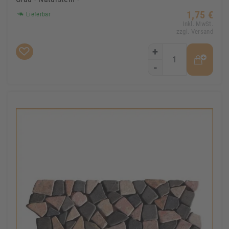
1,75 €
Lieferbar
Inkl. MwSt.
zzgl. Versand
+
-