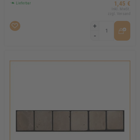
1,45 €
Lieferbar
Inkl. MwSt.
zzgl. Versand
+
-