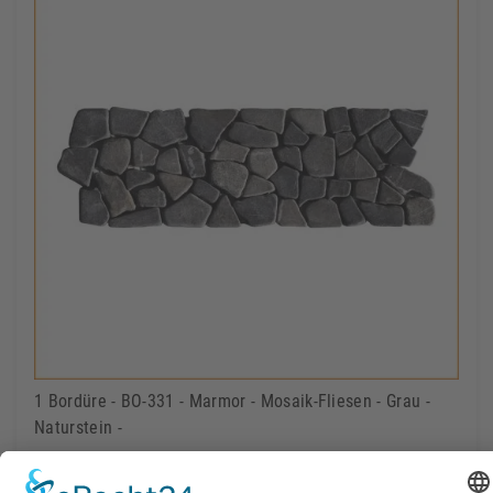
1 Bordüre - BO-331 - Marmor - Mosaik-Fliesen - Grau -
Naturstein -
1,85 €
Lieferbar
Inkl. MwSt.