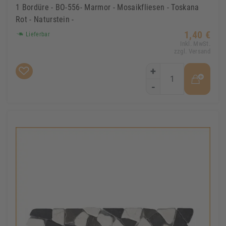
1 Bordüre - BO-556- Marmor - Mosaikfliesen - Toskana
Rot - Naturstein -
1,40 €
Lieferbar
Inkl. MwSt.
zzgl. Versand
+
-