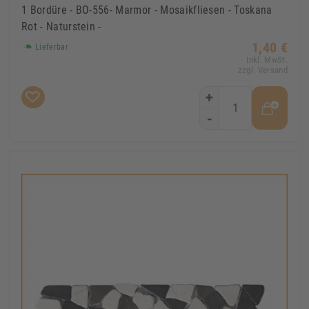
1 Bordüre - BO-556- Marmor - Mosaikfliesen - Toskana
Rot - Naturstein -
1,40 €
Lieferbar
Inkl. MwSt.
zzgl. Versand
+
-