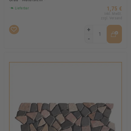
1,75 €
Lieferbar
Inkl. MwSt.
zzgl. Versand
+
-