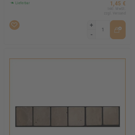
1,45 €
Lieferbar
Inkl. MwSt.
zzgl. Versand
+
-