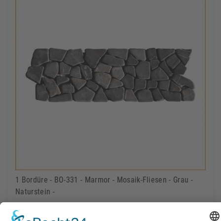
1 Bordüre - BO-331 - Marmor - Mosaik-Fliesen - Grau -
Naturstein -
1,85 €
Lieferbar
Inkl. MwSt.