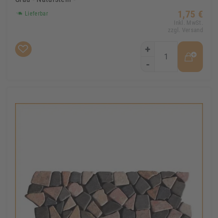
1,75 €
Lieferbar
Inkl. MwSt.
zzgl. Versand
+
-