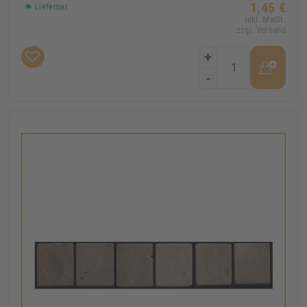
1,45 €
Lieferbar
Inkl. MwSt.
zzgl. Versand
+
-