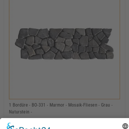
1 Bordüre - BO-331 - Marmor - Mosaik-Fliesen - Grau -
Naturstein -
1,85 €
Lieferbar
Inkl. MwSt.