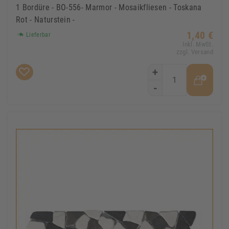
1 Bordüre - BO-556- Marmor - Mosaikfliesen - Toskana
Rot - Naturstein -
1,40 €
Lieferbar
Inkl. MwSt.
zzgl. Versand
+
-